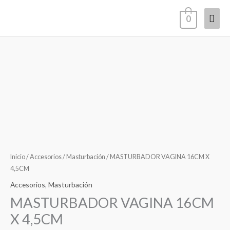
Ir
Men
0
al
contenido
princ
MASTURBADOR
VAGINA
16CM
X
4,5CM
cantidad
Inicio
/
Accesorios
/
Masturbación
/ MASTURBADOR VAGINA 16CM X
4,5CM
Accesorios
,
Masturbación
MASTURBADOR VAGINA 16CM
X 4,5CM