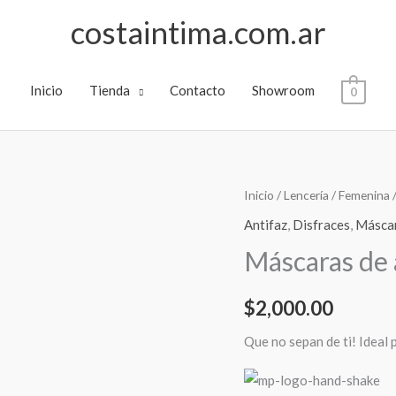
costaintima.com.ar
Inicio
Tienda
Contacto
Showroom
0
Máscaras
Inicio
/
Lencería
/
Femenina
de
Antifaz
,
Disfraces
,
Másca
anonimato
Máscaras de
cantidad
$
2,000.00
Que no sepan de ti! Ideal 