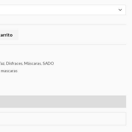
carrito
faz
,
Disfraces
,
Máscaras
,
SADO
,
mascaras