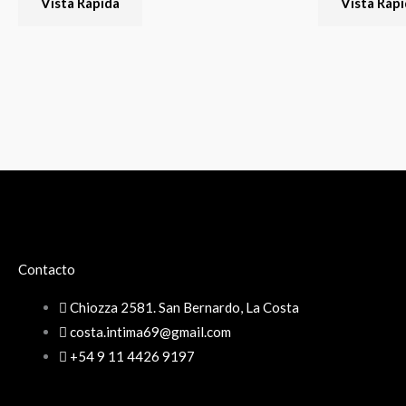
Vista Rápida
Vista Ráp
Contacto
Chiozza 2581. San Bernardo, La Costa
costa.intima69@gmail.com
+54 9 11 4426 9197