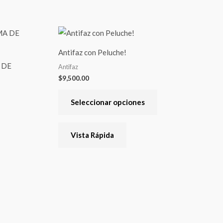
Este
producto
Antifaz con Peluche!
tiene
 DE
Antifaz
varias
$
9,500.00
variantes.
Las
Seleccionar opciones
opciones
se
Vista Rápida
pueden
elegir
en
la
página
del
producto