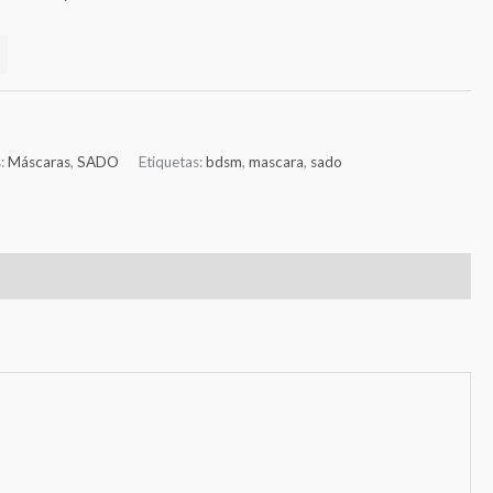
s:
Máscaras
,
SADO
Etiquetas:
bdsm
,
mascara
,
sado