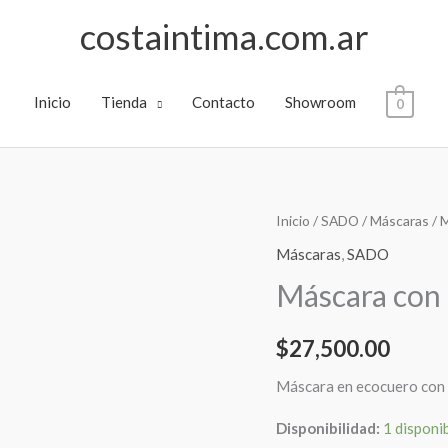
costaintima.com.ar
Inicio
Tienda
Contacto
Showroom
0
Máscara
Inicio
/
SADO
/
Máscaras
/ 
con
Máscaras
,
SADO
broches!
Máscara con
cantidad
$
27,500.00
Máscara en ecocuero con r
Disponibilidad:
1 disponi