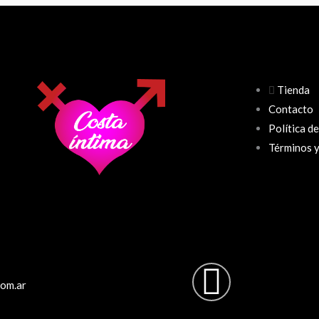
Tienda
Contacto
Política d
Términos y
Instag
com.ar