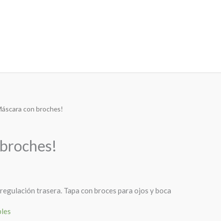
Máscara con broches!
 broches!
egulación trasera. Tapa con broces para ojos y boca
bles