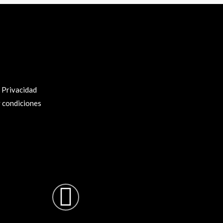
e Privacidad
 condiciones
ram
Facebook-
f