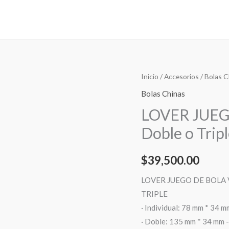
LOVER
Inicio
/
Accesorios
/
Bolas C
JUEGO
Bolas Chinas
DE
LOVER JUEG
BOLA
Doble o Tripl
VAGINAL
Simple,
$
39,500.00
Doble
o
LOVER JUEGO DE BOLA 
Triple!!!
TRIPLE
cantidad
· Individual: 78 mm * 34 m
· Doble: 135 mm * 34 mm 