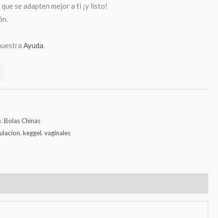
que se adapten mejor a ti ¡y listo!
ón.
nuestra
Ayuda
.
a:
Bolas Chinas
ulacion
,
keggel
,
vaginales