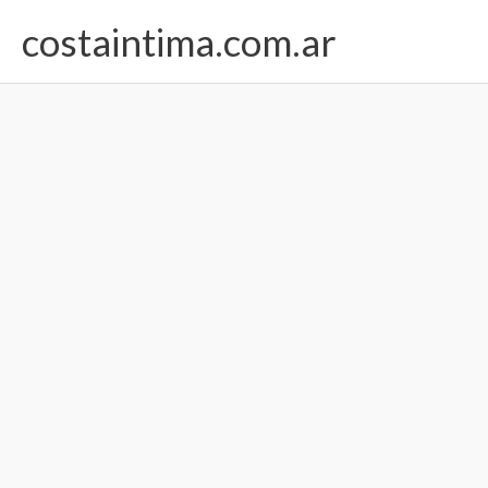
Ir
costaintima.com.ar
al
contenido