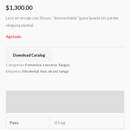
$
1,300.00
Less en encaje con Strass “desmontable” (para lavarla sin perder
ninguna piedra)
Agotado
Download Catalog
Categorías:
Femenina
,
Lencería
,
Tangas
Etiquetas:
hilo dental
,
less
,
strass
,
tanga
Información adicional
Valoraciones (0)
Peso
0.5 kg