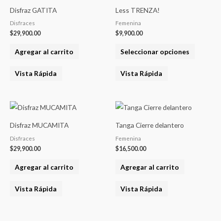
product
Disfraz GATITA
Less TRENZA!
tiene
Disfraces
Femenina
varias
$
29,900.00
$
9,900.00
variantes
Agregar al carrito
Seleccionar opciones
Las
opcione
Vista Rápida
Vista Rápida
se
pueden
elegir
en
Disfraz MUCAMITA
Tanga Cierre delantero
la
Disfraces
Femenina
página
$
29,900.00
$
16,500.00
del
product
Agregar al carrito
Agregar al carrito
Vista Rápida
Vista Rápida