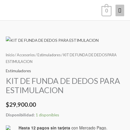
Ir
Men
0
al
contenido
princ
KIT
DE
FUNDA
Inicio
/
Accesorios
/
Estimuladores
/ KIT DE FUNDA DE DEDOS PARA
DE
ESTIMULACION
DEDOS
Estimuladores
PARA
KIT DE FUNDA DE DEDOS PARA
ESTIMULACION
ESTIMULACION
cantidad
$
29,900.00
Disponibilidad:
1 disponibles
Hasta 12 pagos sin tarjeta
con Mercado Pago.