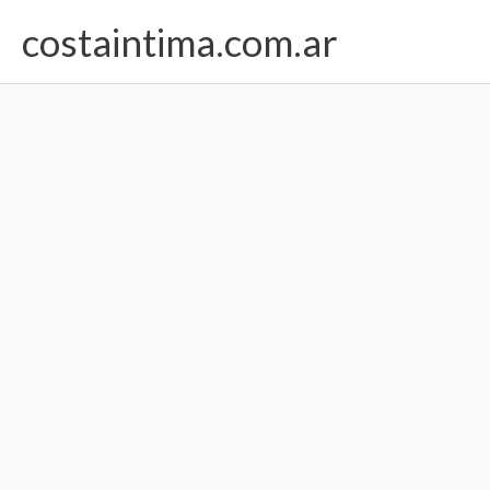
Ir
costaintima.com.ar
al
contenido