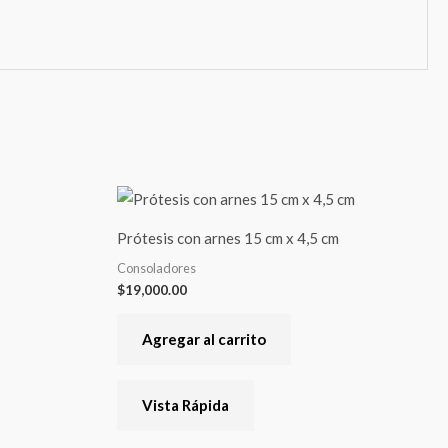
te
oducto
Prótesis con arnes 15 cm x 4,5 cm
ene
Consoladores
rias
$
19,000.00
riantes.
s
Agregar al carrito
ciones
Vista Rápida
eden
egir