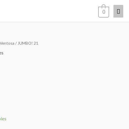
Men
0
prin
Ventosa
/ JUMBO! 21
es
bles