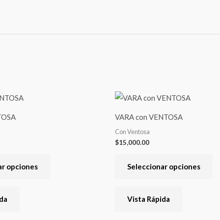
Este
Es
producto
pr
TOSA
VARA con VENTOSA
tiene
ti
Con Ventosa
varias
va
$
15,000.00
variantes.
va
Las
La
ar opciones
Seleccionar opciones
opciones
op
se
se
ida
Vista Rápida
pueden
pu
elegir
el