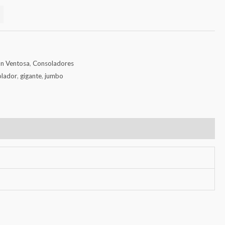
n Ventosa
,
Consoladores
olador
,
gigante
,
jumbo