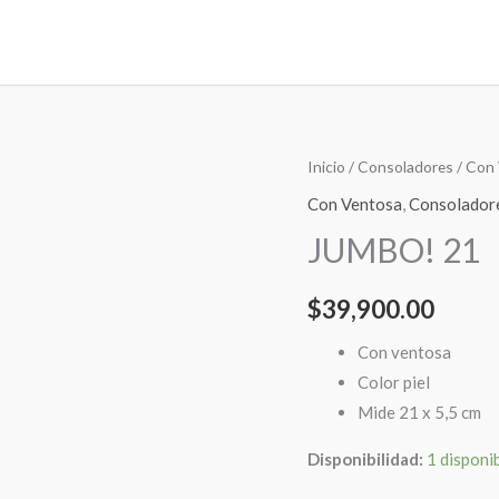
JUMBO!
Inicio
/
Consoladores
/
Con 
21
Con Ventosa
,
Consolador
cantidad
JUMBO! 21
$
39,900.00
Con ventosa
Color piel
Mide 21 x 5,5 cm
Disponibilidad:
1 disponi