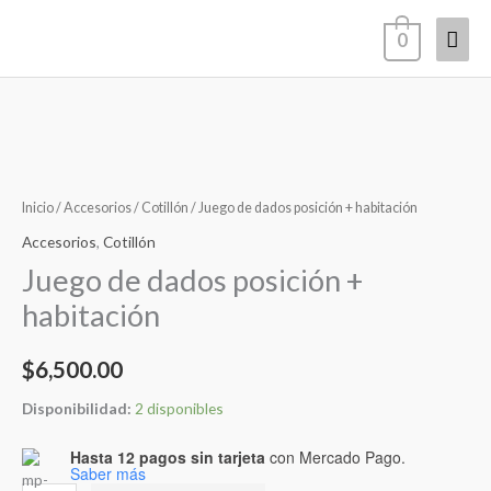
Ir
Men
0
al
contenido
princ
Juego
de
dados
Inicio
/
Accesorios
/
Cotillón
/ Juego de dados posición + habitación
posición
Accesorios
,
Cotillón
+
Juego de dados posición +
habitación
habitación
cantidad
$
6,500.00
Disponibilidad:
2 disponibles
Hasta 12 pagos sin tarjeta
con Mercado Pago.
Saber más