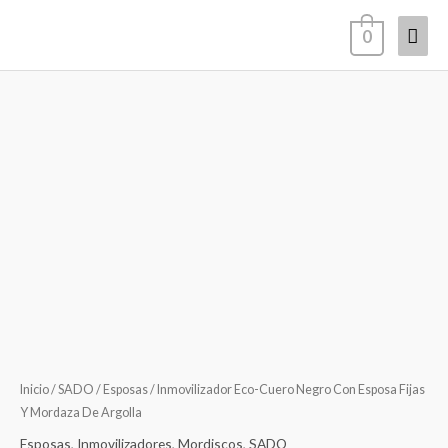
Ir
Men
0
al
contenido
princ
Inmovilizador
Eco-
Cuero
Negro
Con
Esposa
Fijas
Y
Mordaza
De
Argolla
Inicio
/
SADO
/
Esposas
/ Inmovilizador Eco-Cuero Negro Con Esposa Fijas
cantidad
Y Mordaza De Argolla
Esposas
,
Inmovilizadores
,
Mordiscos
,
SADO