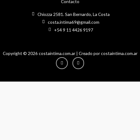
Contacto
Chiozza 2581. San Bernardo, La Costa
costa.intima69@gmail.com
+54 9 11 4426 9197
Copyright © 2026 costaintima.com.ar | Creado por costaintima.com.ar
Instagram
Facebook-
f
Hola! Necesitas ayuda?
1
Hola!
En qué puedo ayudarte?
Abrir chat