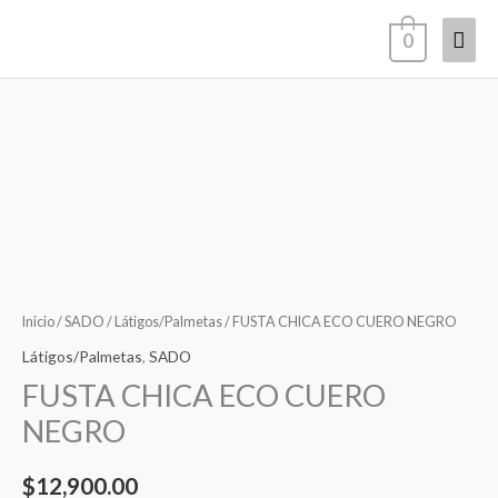
Ir
Men
0
al
contenido
princ
FUSTA
CHICA
ECO
CUERO
NEGRO
cantidad
Inicio
/
SADO
/
Látigos/Palmetas
/ FUSTA CHICA ECO CUERO NEGRO
Látigos/Palmetas
,
SADO
FUSTA CHICA ECO CUERO
NEGRO
$
12,900.00