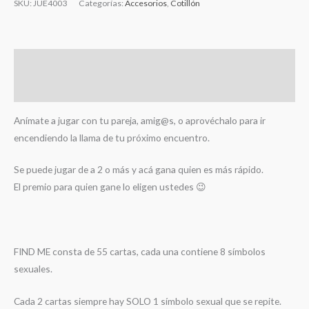
SKU:
JUE4003
Categorías:
Accesorios
,
Cotillón
Descripción
Valoraciones (0)
Anímate a jugar con tu pareja, amig@s, o aprovéchalo para ir
encendiendo la llama de tu próximo encuentro.
Se puede jugar de a 2 o más y acá gana quien es más rápido.
El premio para quien gane lo eligen ustedes 😉
FIND ME consta de 55 cartas, cada una contiene 8 símbolos
sexuales.
Cada 2 cartas siempre hay SOLO 1 símbolo sexual que se repite.