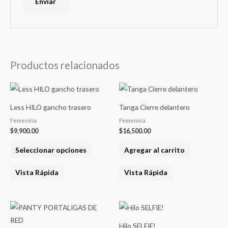
Productos relacionados
Este
producto
Less HILO gancho trasero
Tanga Cierre delantero
tiene
Femenina
Femenina
varias
$
9,900.00
$
16,500.00
variantes.
Seleccionar opciones
Agregar al carrito
Las
opciones
Vista Rápida
Vista Rápida
se
pueden
elegir
en
Hilo SELFIE!