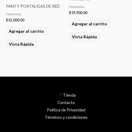
la
PANTY PORTALIGAS DE RED
Femenina
página
$
19,900.00
Femenina
del
$
15,000.00
producto
Agregar al carrito
Agregar al carrito
Vista Rápida
Vista Rápida
Tienda
Contacto
Política de Privacidad
Términos y condiciones