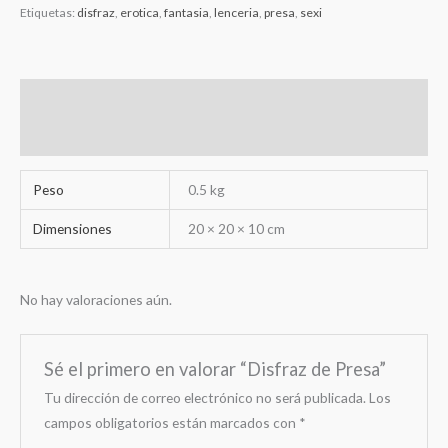
Etiquetas:
disfraz
,
erotica
,
fantasia
,
lenceria
,
presa
,
sexi
Información adicional
Valoraciones (0)
Peso
0.5 kg
Dimensiones
20 × 20 × 10 cm
No hay valoraciones aún.
Sé el primero en valorar “Disfraz de Presa”
Tu dirección de correo electrónico no será publicada.
Los
campos obligatorios están marcados con
*