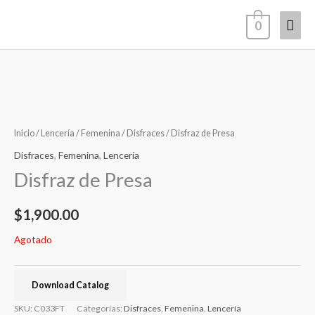
Ir
Men
0
al
contenido
princ
Inicio
/
Lencería
/
Femenina
/
Disfraces
/ Disfraz de Presa
Disfraces
,
Femenina
,
Lencería
Disfraz de Presa
$
1,900.00
Agotado
Download Catalog
SKU:
C033FT
Categorías:
Disfraces
,
Femenina
,
Lencería