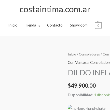
costaintima.com.ar
Inicio
Tienda
Contacto
Showroom
0
DILDO
Inicio
/
Consoladores
/
Con 
INFLABLE
Con Ventosa
,
Consolador
CON
DILDO INFL
BASE
DE
$
49,900.00
SOPAPA
cantidad
Disponibilidad:
1 disponi