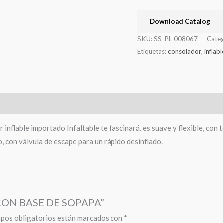
Download Catalog
SKU:
SS-PL-008067
Categ
Etiquetas:
consolador
,
inflabl
nflable importado Infaltable te fascinará. es suave y flexible, con t
do, con válvula de escape para un rápido desinflado.
E CON BASE DE SOPAPA”
pos obligatorios están marcados con
*