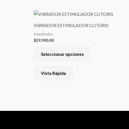
Este
producto
VIBRADOR ESTIMULADOR CLITORIS
tiene
Importados
varias
$
29,900.00
variantes.
Las
Seleccionar opciones
opciones
se
Vista Rápida
pueden
elegir
en
la
página
del
producto