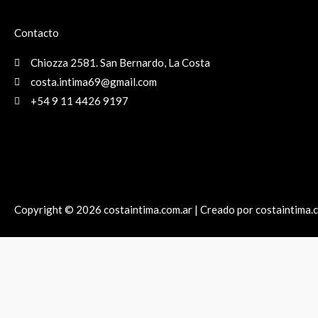
Contacto
Chiozza 2581. San Bernardo, La Costa
costa.intima69@gmail.com
+54 9 11 4426 9197
Copyright © 2026 costaintima.com.ar | Creado por costaintima.
Hola! Necesitas ayuda?
1
Hola!