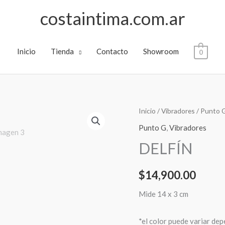
costaintima.com.ar
Inicio
Tienda
Contacto
Showroom
0
DELFÍN
Inicio
/
Vibradores
/
Punto 
cantidad
Punto G
,
Vibradores
DELFÍN
$
14,900.00
Mide 14 x 3 cm
*el color puede variar de