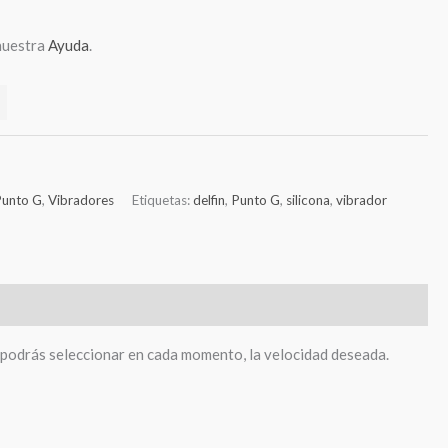
nuestra
Ayuda
.
Punto G
,
Vibradores
Etiquetas:
delfin
,
Punto G
,
silicona
,
vibrador
r, podrás seleccionar en cada momento, la velocidad deseada.