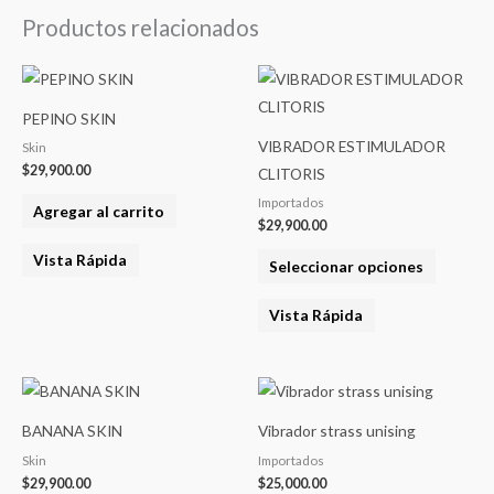
Productos relacionados
Este
product
PEPINO SKIN
tiene
VIBRADOR ESTIMULADOR
Skin
varias
$
29,900.00
CLITORIS
variantes
Importados
Agregar al carrito
Las
$
29,900.00
opcione
Vista Rápida
Seleccionar opciones
se
pueden
Vista Rápida
elegir
en
la
página
BANANA SKIN
Vibrador strass unising
del
Skin
Importados
product
$
29,900.00
$
25,000.00