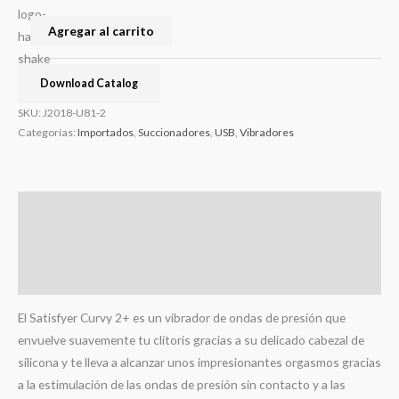
Agregar al carrito
Download Catalog
SKU:
J2018-U81-2
Categorías:
Importados
,
Succionadores
,
USB
,
Vibradores
Descripción
Información adicional
Valoraciones (0)
El Satisfyer Curvy 2+ es un vibrador de ondas de presión que
envuelve suavemente tu clítoris gracias a su delicado cabezal de
silicona y te lleva a alcanzar unos impresionantes orgasmos gracias
a la estimulación de las ondas de presión sin contacto y a las