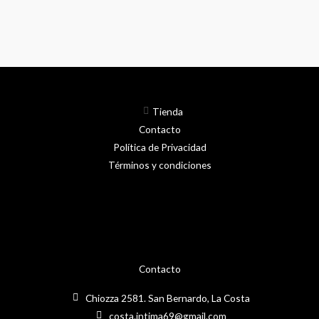
en
la
página
del
product
Tienda
Contacto
Política de Privacidad
Términos y condiciones
Contacto
Chiozza 2581. San Bernardo, La Costa
costa.intima69@gmail.com