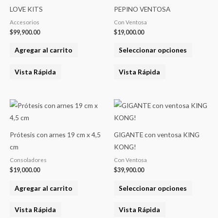
product
LOVE KITS
PEPINO VENTOSA
tiene
Accesorios
Con Ventosa
varias
$
99,900.00
$
19,000.00
variantes
Agregar al carrito
Seleccionar opciones
Las
opcione
Vista Rápida
Vista Rápida
se
pueden
elegir
Este
en
product
la
tiene
Prótesis con arnes 19 cm x 4,5
GIGANTE con ventosa KING
página
varias
cm
KONG!
del
variantes
Consoladores
Con Ventosa
product
Las
$
19,000.00
$
39,900.00
opcione
Agregar al carrito
Seleccionar opciones
se
pueden
Vista Rápida
Vista Rápida
elegir