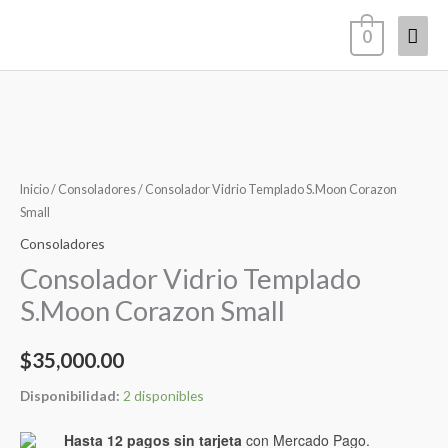
Ir
Men
0
al
contenido
princ
Consolador
Vidrio
Templado
Inicio
/
Consoladores
/ Consolador Vidrio Templado S.Moon Corazon
S.Moon
Small
Corazon
Consoladores
Small
Consolador Vidrio Templado
cantidad
S.Moon Corazon Small
$
35,000.00
Disponibilidad:
2 disponibles
Hasta 12 pagos sin tarjeta
con Mercado Pago.