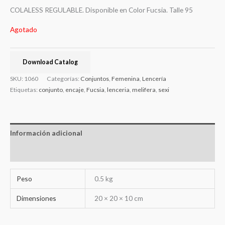
COLALESS REGULABLE. Disponible en Color Fucsia. Talle 95
Agotado
Download Catalog
SKU:
1060
Categorías:
Conjuntos
,
Femenina
,
Lencería
Etiquetas:
conjunto
,
encaje
,
Fucsia
,
lenceria
,
melifera
,
sexi
Información adicional
Valoraciones (0)
Peso
0.5 kg
Dimensiones
20 × 20 × 10 cm