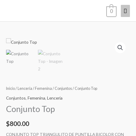
Ir
Men
0
al
contenido
princ
Inicio
/
Lencería
/
Femenina
/
Conjuntos
/ Conjunto Top
Conjuntos
,
Femenina
,
Lencería
Conjunto Top
$
800.00
CONJUNTO TOP TRIANGULITO DE PUNTILLA BICOLOR CON