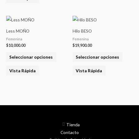
Este
Este
producto
product
Less MOÑO
Hilo BESO
tiene
tiene
Femenina
Femenina
varias
varias
$
10,000.00
$
19,900.00
variantes.
variantes
Seleccionar opciones
Seleccionar opciones
Las
Las
opciones
opcione
Vista Rápida
Vista Rápida
se
se
pueden
pueden
elegir
elegir
en
en
la
la
página
página
del
del
Tienda
producto
product
Contacto