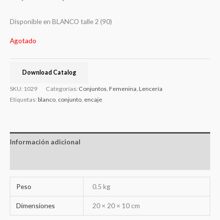
Disponible en BLANCO talle 2 (90)
Agotado
Download Catalog
SKU:
1029
Categorías:
Conjuntos
,
Femenina
,
Lencería
Etiquetas:
blanco
,
conjunto
,
encaje
Información adicional
Valoraciones (0)
Peso
0.5 kg
Dimensiones
20 × 20 × 10 cm