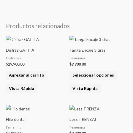
Productos relacionados
Este
product
Disfraz GATITA
Tanga Encaje 3 tiras
tiene
Disfraces
Femenina
varias
$
29,900.00
$
9,900.00
variantes
Agregar al carrito
Seleccionar opciones
Las
opcione
Vista Rápida
Vista Rápida
se
pueden
elegir
Este
Este
en
producto
product
Hilo dental
Less TRENZA!
la
tiene
tiene
Femenina
Femenina
página
varias
varias