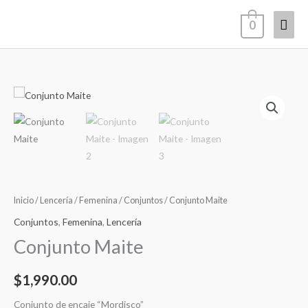
Ir
Men
0
al
contenido
princ
Inicio
/
Lencería
/
Femenina
/
Conjuntos
/ Conjunto Maite
Conjuntos
,
Femenina
,
Lencería
Conjunto Maite
$
1,990.00
Conjunto de encaje “Mordisco”