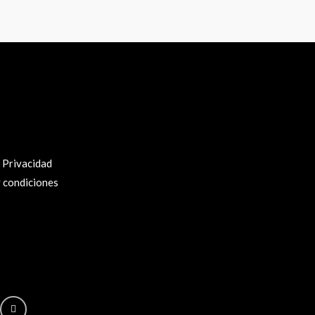
e Privacidad
 condiciones
gram
Facebook-
f