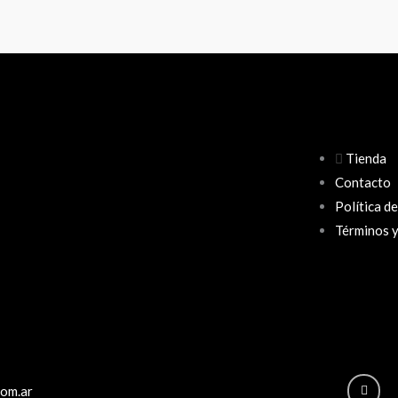
Tienda
Contacto
Política d
Términos y
Insta
com.ar