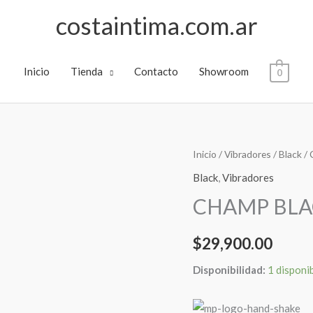
costaintima.com.ar
Inicio
Tienda
Contacto
Showroom
0
CHAMP
Inicio
/
Vibradores
/
Black
/
BLACK
Black
,
Vibradores
cantidad
CHAMP BLA
$
29,900.00
Disponibilidad:
1 disponi