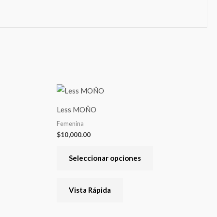
Este
producto
Less MOÑO
tiene
Femenina
varias
$
10,000.00
variantes.
Las
Seleccionar opciones
opciones
se
Vista Rápida
pueden
elegir