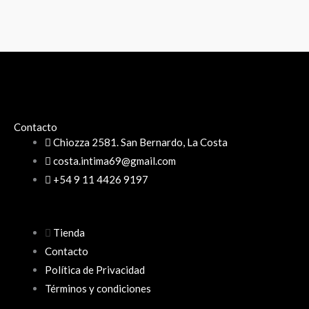
en
la
página
del
producto
Contacto
Chiozza 2581. San Bernardo, La Costa
costa.intima69@gmail.com
+54 9 11 4426 9197
Tienda
Contacto
Política de Privacidad
Términos y condiciones