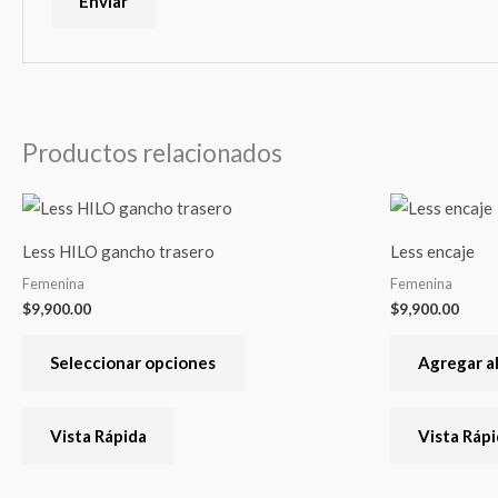
Productos relacionados
Este
producto
Less HILO gancho trasero
Less encaje
tiene
Femenina
Femenina
varias
$
9,900.00
$
9,900.00
variantes.
Las
Seleccionar opciones
Agregar al
opciones
se
Vista Rápida
Vista Ráp
pueden
elegir