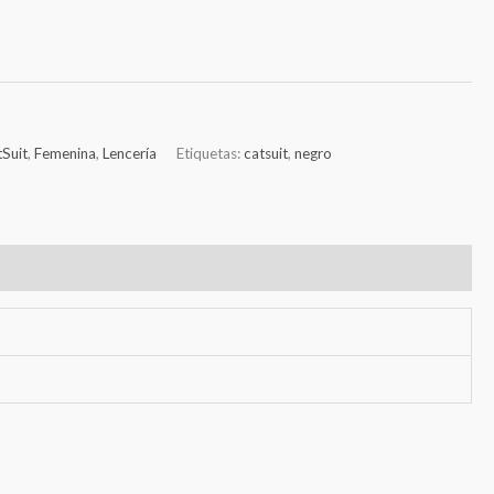
tSuit
,
Femenina
,
Lencería
Etiquetas:
catsuit
,
negro