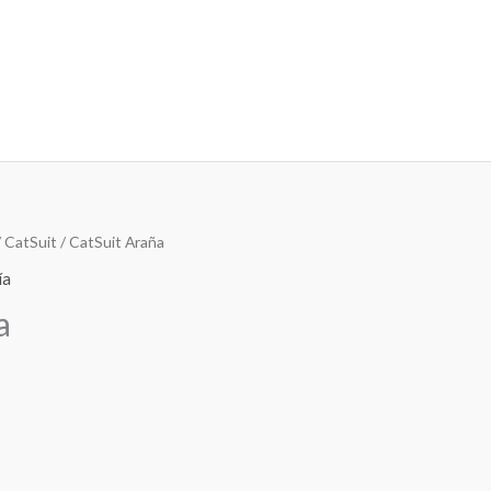
/
CatSuit
/ CatSuit Araña
ía
a