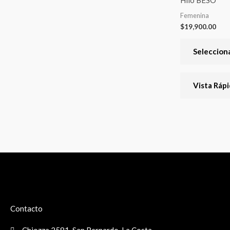
página
Hilo BESO
del
Femenina
$
19,900.00
producto
Seleccion
Vista Ráp
Contacto