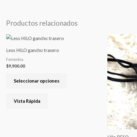
Productos relacionados
Este
producto
Less HILO gancho trasero
tiene
Femenina
varias
$
9,900.00
variantes.
Las
Seleccionar opciones
opciones
se
Vista Rápida
pueden
elegir
en
la