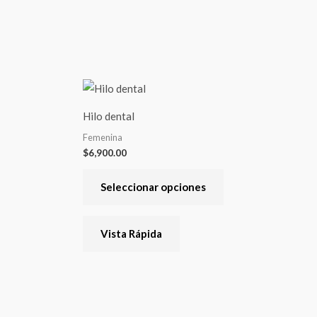
Este
producto
Hilo dental
tiene
Femenina
varias
$
6,900.00
variantes.
Las
Seleccionar opciones
opciones
se
Vista Rápida
pueden
elegir
en
la