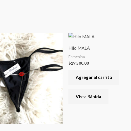
Este
producto
Hilo MALA
tiene
Femenina
varias
$
19,500.00
variantes.
Las
Agregar al carrito
opciones
se
Vista Rápida
pueden
elegir
en
la