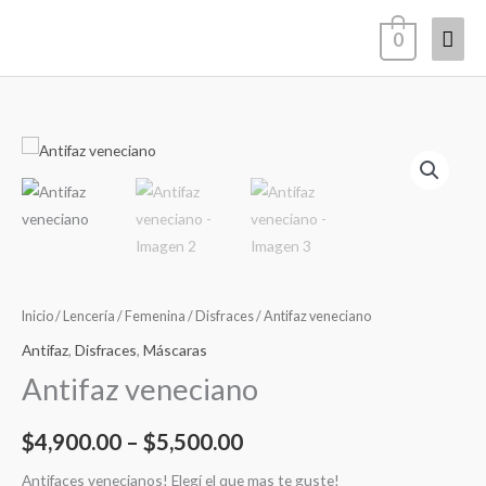
Ir
Men
0
al
contenido
princ
Antifaz
Rango
veneciano
de
cantidad
precios:
desde
$4,900.00
Inicio
/
Lencería
/
Femenina
/
Disfraces
/ Antifaz veneciano
Antifaz
,
Disfraces
,
Máscaras
hasta
Antifaz veneciano
$5,500.00
$
4,900.00
–
$
5,500.00
Antifaces venecianos! Elegí el que mas te guste!