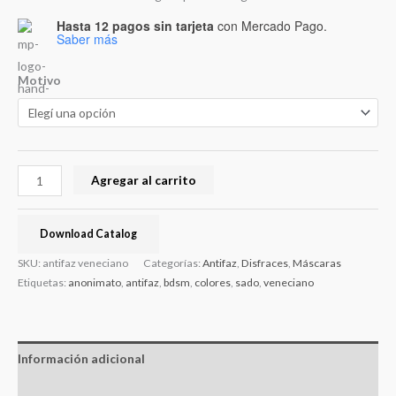
Hasta 12 pagos sin tarjeta
con Mercado Pago.
Saber más
Motivo
Agregar al carrito
Download Catalog
SKU:
antifaz veneciano
Categorías:
Antifaz
,
Disfraces
,
Máscaras
Etiquetas:
anonimato
,
antifaz
,
bdsm
,
colores
,
sado
,
veneciano
Información adicional
Valoraciones (0)