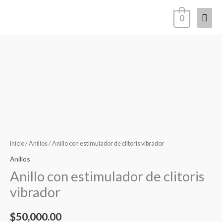
Ir
Men
0
al
contenido
princ
Anillo
con
estimulador
de
clitoris
vibrador
cantidad
Inicio
/
Anillos
/ Anillo con estimulador de clitoris vibrador
Anillos
Anillo con estimulador de clitoris
vibrador
$
50,000.00